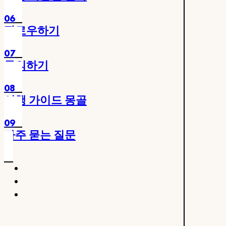
06
팔로우하기
07
문의하기
08
여행 가이드 몽골
09
자주 묻는 질문