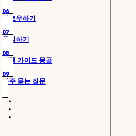
06
팔로우하기
07
문의하기
08
여행 가이드 몽골
09
자주 묻는 질문