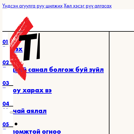
Үндсэн агуулга руу шилжих
Хөл хэсэг рүү алгасах
01
Эхлэх
02
Бидний санал болгож буй зүйл
03
Та юу харах вэ
04
Манай аялал
05
Боломжтой огноо