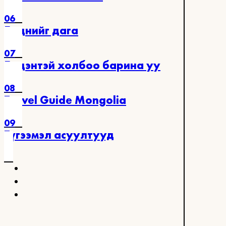
06
Биднийг дага
07
Бидэнтэй холбоо барина уу
08
Travel Guide Mongolia
09
Түгээмэл асуултууд