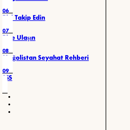
06
Bizi Takip Edin
07
Bize Ulaşın
08
Moğolistan Seyahat Rehberi
09
SSS