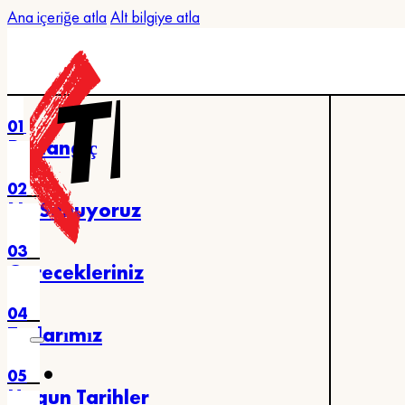
Ana içeriğe atla
Alt bilgiye atla
01
Başlangıç
02
Ne Sunuyoruz
03
Görecekleriniz
04
Turlarımız
05
Uygun Tarihler