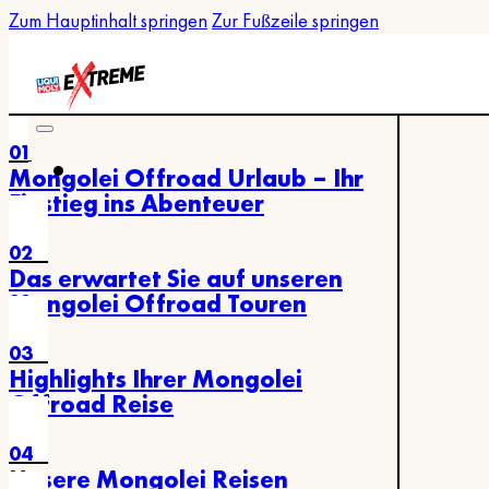
Zum Hauptinhalt springen
Zur Fußzeile springen
01
Mongolei Offroad Urlaub – Ihr
Einstieg ins Abenteuer
02
Das erwartet Sie auf unseren
Mongolei Offroad Touren
03
Highlights Ihrer Mongolei
Offroad Reise
04
Unsere Mongolei Reisen