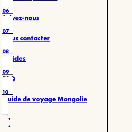
06
Suivez-nous
07
Nous contacter
08
Articles
09
FAQ
10
Guide de voyage Mongolie