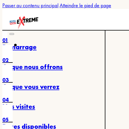
Passer au contenu principal
Atteindre le pied de page
01
Démarrage
02
Ce que nous offrons
03
Ce que vous verrez
04
Nos visites
05
Dates disponibles