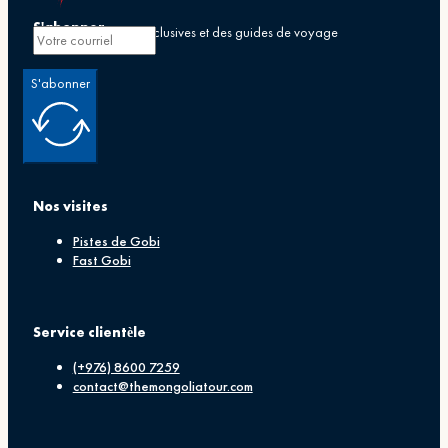
options
S'abonner
peuven
Recevez des offres exclusives et des guides de voyage
être
choisies
S'abonner
sur
la
page
du
produit
Nos visites
Pistes de Gobi
Fast Gobi
Service clientèle
(+976) 8600 7259
contact@themongoliatour.com