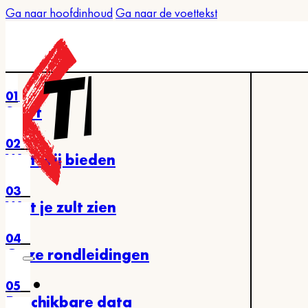
Ga naar hoofdinhoud
Ga naar de voettekst
01
Start
02
Wat wij bieden
03
Wat je zult zien
04
Onze rondleidingen
05
Beschikbare data