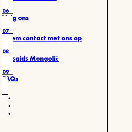
06
Volg ons
07
Neem contact met ons op
08
Reisgids Mongolië
09
FAQs