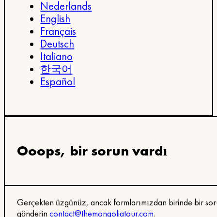
Nederlands
English
Français
Deutsch
Italiano
한국어
Español
Ooops, bir sorun vardı
Gerçekten üzgünüz, ancak formlarımızdan birinde bir soru
gönderin
contact@themongoliatour.com
.