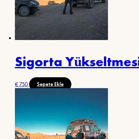
Sigorta Yükseltmes
€
750
Sepete Ekle