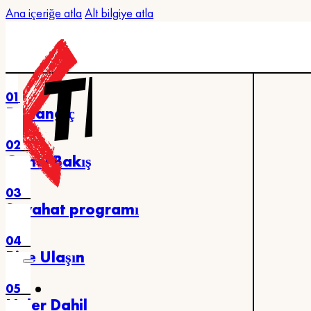
Ana içeriğe atla
Alt bilgiye atla
01
Başlangıç
02
Genel Bakış
03
Seyahat programı
04
Bize Ulaşın
05
Neler Dahil