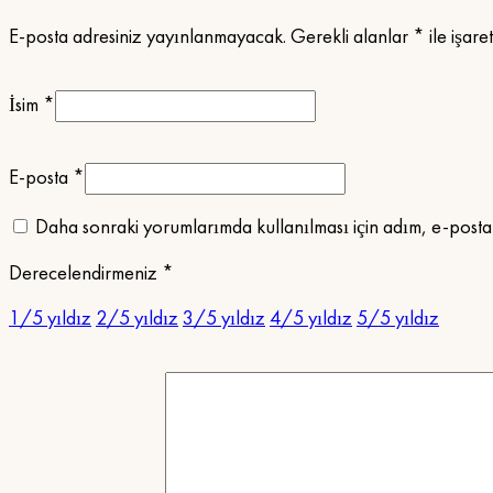
E-posta adresiniz yayınlanmayacak.
Gerekli alanlar
*
ile işare
İsim
*
E-posta
*
Daha sonraki yorumlarımda kullanılması için adım, e-posta a
Derecelendirmeniz
*
1/5 yıldız
2/5 yıldız
3/5 yıldız
4/5 yıldız
5/5 yıldız