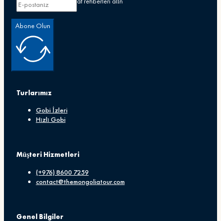
Özel teklifler ve seyahat rehberleri alın
Abone Olun
Turlarımız
Gobi İzleri
Hızlı Gobi
Müşteri Hizmetleri
(+976) 8600 7259
contact@themongoliatour.com
Genel Bilgiler