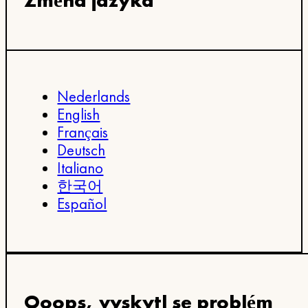
Změna jazyka
Nederlands
English
Français
Deutsch
Italiano
한국어
Español
Ooops, vyskytl se problém