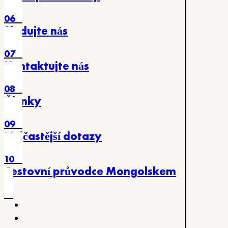
06
Sledujte nás
07
Kontaktujte nás
08
Články
09
Nejčastější dotazy
10
Cestovní průvodce Mongolskem