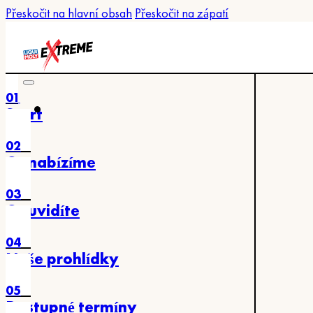
Přeskočit na hlavní obsah
Přeskočit na zápatí
01
Start
02
Co nabízíme
03
Co uvidíte
04
Naše prohlídky
05
Dostupné termíny