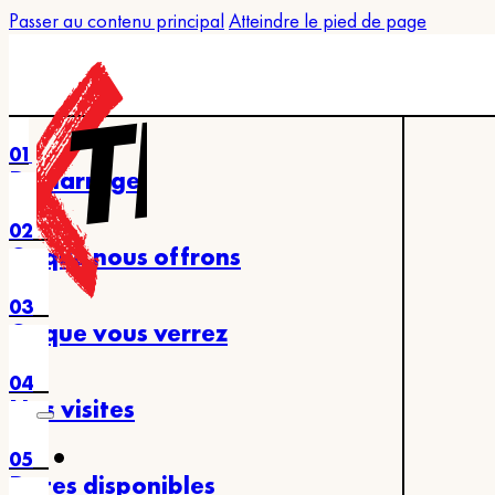
Passer au contenu principal
Atteindre le pied de page
01
Démarrage
02
Ce que nous offrons
03
Ce que vous verrez
04
Nos visites
05
Dates disponibles