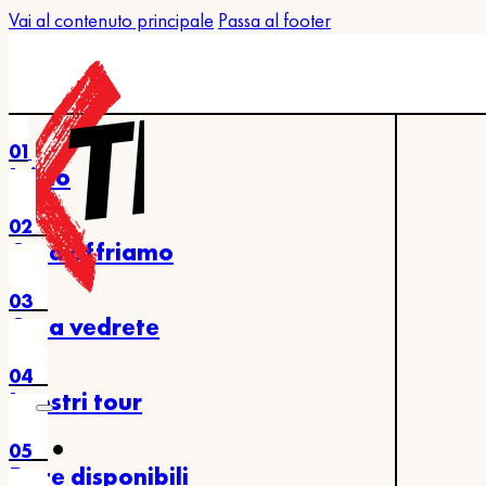
Vai al contenuto principale
Passa al footer
01
Inizio
02
Cosa offriamo
03
Cosa vedrete
04
I nostri tour
05
Date disponibili